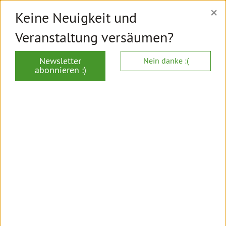
×
Keine Neuigkeit und
Veranstaltung versäumen?
TYPO3 GRÜNE
startklar, responsive, open source.
Newsletter
Nein danke :(
abonnieren :)
HOME
FEATURES
P-Z
TABS
Tab 1
Tab 2
Tab 3
Tab 1
Tab with text with a
link