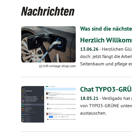
Nachrichten
Was sind die nächste
Herzlich Willko
13.06.26
-
Herzlichen Glü
doch: jetzt fängt die Arb
Seitenbaum und pflege ers
(c) hifi-vintage-shop.com
Chat TYPO3-GRÜN
18.05.21
-
Verdigado hat
von TYPO3-GRÜNE untere
austauschen.