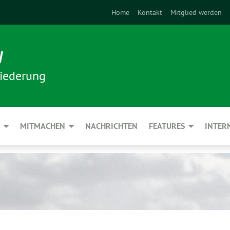
Home
Kontakt
Mitglied werden
N
iederung
MITMACHEN
NACHRICHTEN
FEATURES
INTER