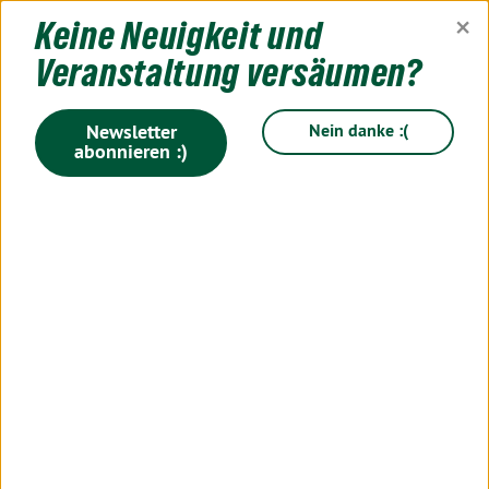
×
Keine Neuigkeit und
TYPO3 Grüne
Veranstaltung versäumen?
startklar, responsive, open
source.
Newsletter
Nein danke :(
abonnieren :)
HOME
IMPRESSUM
Impressum
Dirk Wildt
c/o verdigado eG
Heilig-Kreuz-Straße 16