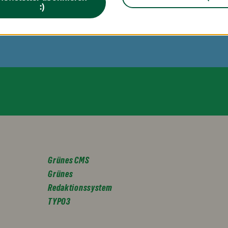
:)
Grünes CMS
Grünes
Redaktionssystem
TYPO3