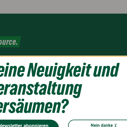
ource.
eine Neuigkeit und
op
Themes
eranstaltung
ersäumen?
Newsletter abonnieren
Nein danke :(