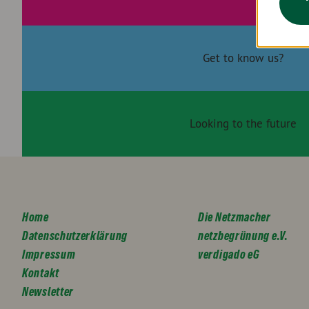
Get to know us?
Looking to the future
Home
Die Netzmacher
Datenschutzerklärung
netzbegrünung e.V.
Impressum
verdigado eG
Kontakt
Newsletter