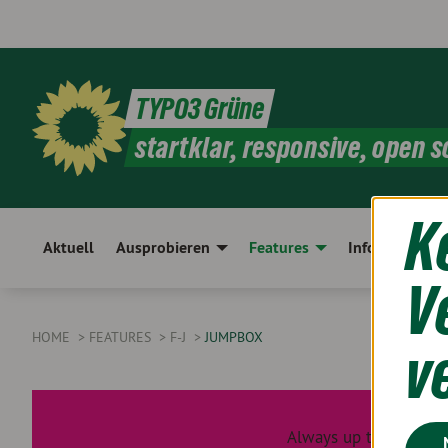
TYPO3 Grüne
startklar, responsive, open s
K
Aktuell
Ausprobieren
Features
Infos
Sh
V
HOME
FEATURES
F-J
JUMPBOX
v
Always up to date